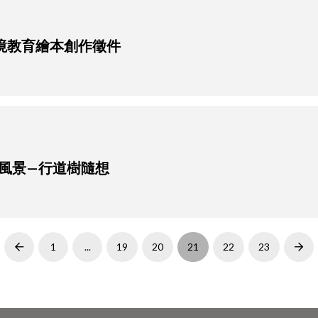
環境教育繪本創作徵件
風景—行道樹隨想
1
...
19
20
21
22
23
Prev
Nex