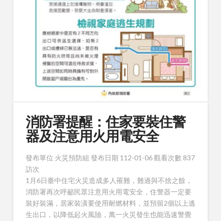
消防署提醒：住家要裝住警
器及注意用火用電安全
發布單位
火災預防組
發布日期
112-01-06
觀看次數
837
訪次
1月6日臺中住宅火災造成多人罹難，難過與不捨之餘，
消防署再次呼籲民眾注意用火用電安全，住警器一定要
裝好裝滿，居家裝潢要使用耐燃材料，並預留2個以上逃
生出口，以降低起火風險，萬一火災發生也能迅速警覺