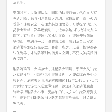
及逃生。
春節將至，是返鄉探親、團聚的快樂時光，然而在大家
團聚之際，應特別注意爐火烹調、電氣設備、微小火源
香菸等使用安全；在住家裝設住警器，可以提早偵知火
災發出警報，及早應變逃生，近年各地消防機關大力推
廣下，有許多住警器示警成功案例。住警器安裝簡單、
單價低，在網路平台、實體賣場都可買到及自己安裝，
消防署特別提醒在臥室、客廳、廚房、走道、樓梯都要
裝住警器，才能防護到各個獨立空間，不要火神讓我們
再流淚了。
消防署強調，火場無情，建構防火環境、學習火災知識
及應變技巧，並謹記逃生避難原則，才能保障自身生命
與財產。消防署與各地消防機關於112年1月3日至7日共
同實施消防節防火週宣導活動，歡迎加入消防署臉書，
隨時掌握消防大小事，更詳細的防火安全知識及應變技
巧，也歡迎到消防署消防防災館瀏覽與學習，以遠離火
災危害。