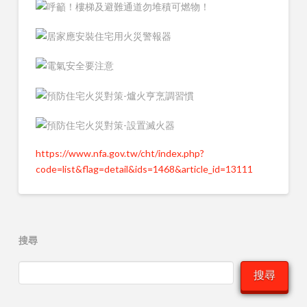
https://www.nfa.gov.tw/cht/index.php?
code=list&flag=detail&ids=1468&article_id=13111
搜尋
搜尋