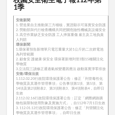
1季
安衛新聞
1. 營造業自主推動第三方稽核，實證顯示可落實安全防護
2. 勞動部與代行檢查機構共同把關危險性機械及設備安全
3. 高空作業缺乏安全防護 工人摔落重傷 雇主及工地負責
人判賠
環保新聞
1.環保署預告新增單只電芯重量大於1公斤的二次鋰電池
為列管範圍
2. 顧食安 護健康 保安全 環保署新增列管3類15種關注化
學物質
3.立法院三讀修正通過氣候變遷因應法 啟動落實淨零排放
安衛/環保法規
1.112.02.20行政院環境保護署公告：修正「列管毒性化
學物質及其運作管理事項」公告事項第1項、第5項、第
14項及第2項附表2、第3項附表3、第4項附表4，自即日
生效
2.112.02.16行政院環境保護署公告：訂定「網際網路購
物包裝限制使用對象及實施方式」，自112年7月1日生效
3. 112.01.12行政院環境保護署公告：修正「列管關注化
學物質及其運作管理事項」，自即日生效