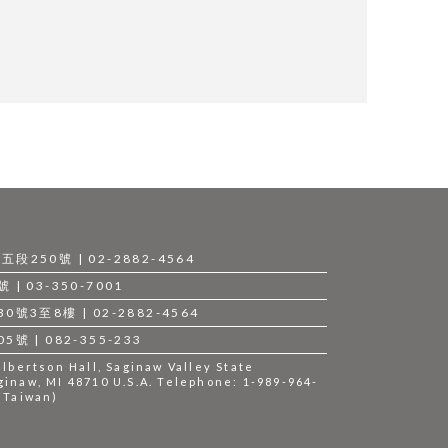
250號 | 02-2882-4564
 03-350-7001
3至8樓 | 02-2882-4564
 | 082-355-233
bertson Hall, Saginaw Valley State
ginaw, MI 48710 U.S.A. Telephone: 1-989-964-
 (Taiwan)