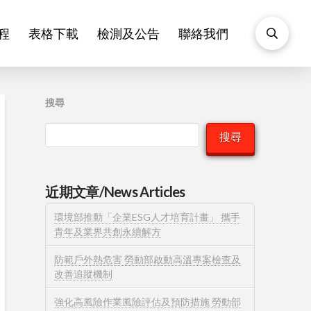
程
表格下載
檢測及公告
聯絡我們
搜尋
搜尋
近期文章/News Articles
環境部推動「企業ESG人才培育計畫」 攜手
青年及業界共創永續解方
防範戶外熱危害 勞動部啟動高溫專案檢查及
改善追蹤機制
強化高風險作業風險評估及預防措施 勞動部