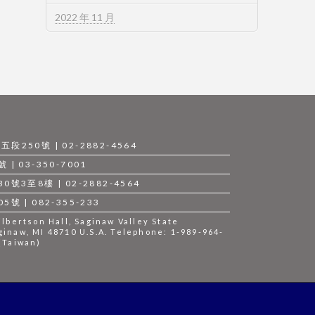
2022 年 11 月
250號 | 02-2882-4564
 03-350-7001
3至8樓 | 02-2882-4564
 | 082-355-233
bertson Hall, Saginaw Valley State
ginaw, MI 48710 U.S.A. Telephone: 1-989-964-
 (Taiwan)