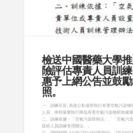
檢送中國醫藥大學推
險評估專責人員訓練
惠予上網公告並鼓勵
照。
一、訓練宗旨: 為使公私場所執行有害空氣污染
人員，俾利落實執行降低有害空氣污染物所致健
二、訓練依據：「空氣污染防制法」、「空氣污
技術人員訓練管理辦法」。
三、課程時間: 113年7月14日(星期日)、7月20日(