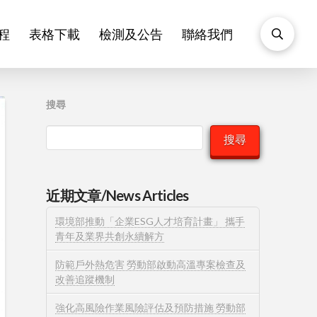
程
表格下載
檢測及公告
聯絡我們
搜尋
搜尋
近期文章/News Articles
環境部推動「企業ESG人才培育計畫」 攜手
青年及業界共創永續解方
防範戶外熱危害 勞動部啟動高溫專案檢查及
改善追蹤機制
強化高風險作業風險評估及預防措施 勞動部