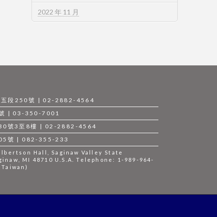
2022 年 11 月
250號 | 02-2882-4564
 03-350-7001
3至8樓 | 02-2882-4564
 | 082-355-233
bertson Hall, Saginaw Valley State
ginaw, MI 48710 U.S.A. Telephone: 1-989-964-
 (Taiwan)