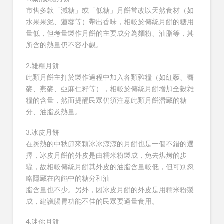
市售多款「減糖」或「低糖」月餅常改以天然食材（如
水果果泥、蓮蓉等）帶出香味，相較於傳統月餅的糖用
量低，但考量製作月餅的主要成分為麵粉、油脂等，其
所含的熱量仍不容小覷。
2.雜糧月餅
此類月餅主打於製作過程中加入各類雜糧（如紅藜、蕎
麥、燕麥、亞麻仁籽等），相較於傳統月餅增加全榖雜
糧的含量，然而提醒民眾仍須注意此類月餅潛藏的糖
分、油脂及熱量。
3.冰皮月餅
在炎熱的中秋節來顆冰冰涼涼的月餅也是一個不錯的選
擇，冰皮月餅的外皮是由糯米粉製成，免去烘烤的步
驟，故相較傳統月餅其外皮的油脂含量較低，但可別忽
略隱藏在內餡中的糖分和油
脂含量也不少。另外，因冰皮月餅的外皮是用糯米粉製
成，建議腸胃功能不佳的民眾要適量食用。
4.迷你月餅