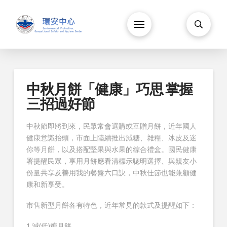
中秋月餅「健康」巧思 掌握
三招過好節
中秋節即將到來，民眾常會選購或互贈月餅，近年國人
健康意識抬頭，市面上陸續推出減糖、雜糧、冰皮及迷
你等月餅，以及搭配堅果與水果的綜合禮盒。國民健康
署提醒民眾，享用月餅應看清標示聰明選擇、與親友小
份量共享及善用我的餐盤六口訣，中秋佳節也能兼顧健
康和新享受。
市售新型月餅各有特色，近年常見的款式及提醒如下：
1.減(低)糖月餅