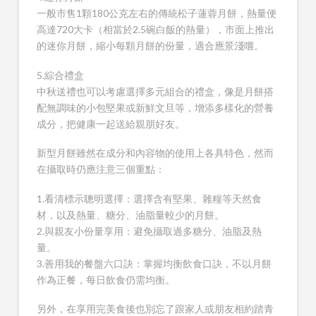
一般市售1顆180公克左右的傳統松子蓮蓉月餅，熱量便
高達720大卡（相當於2.5碗白飯的熱量），市面上推出
的迷你月餅，縮小每顆月餅的份量，適合應景淺嚐。
5.綜合禮盒
中秋送禮也可以考慮選擇多元組合的禮盒，像是月餅搭
配無調味的小包堅果或新鮮文旦等，增添多樣化的營養
成分，把健康一起送給親朋好友。
新型月餅雖然在成分和內容物的使用上各具特色，然而
在攝取時仍應注意三個重點：
1.看清標示聰明選擇：選擇含有堅果、雜糧等天然食
材，以及熱量、糖分、油脂量較少的月餅。
2.與親友小份量享用：避免攝取過多糖分、油脂及熱
量。
3.善用我的餐盤六口訣：掌握均衡飲食口訣，不以月餅
作為正餐，每日飲食仍需均衡。
另外，在享用完美食後也別忘了跟家人或朋友相約踏青