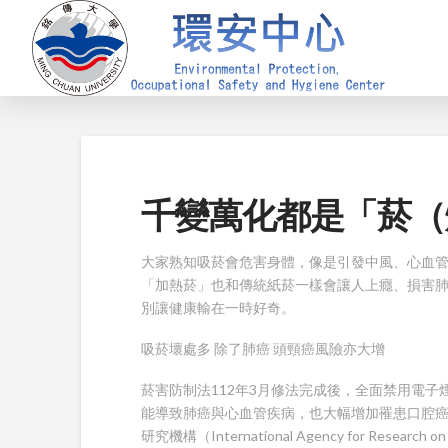
千變萬化都是「菸（
大家熟知吸菸會危害身體，像是引發中風、心血
「加熱菸」也和傳統紙菸一樣會讓人上癮、損害
別讓健康輸在一時好奇。
吸菸壞處多 除了肺癌 頭頸癌風險亦大增
菸害防制法112年3月修法完成後，全面禁用電
能導致肺癌與心血管疾病，也大幅增加罹患口腔
研究機構（International Agency for Rese