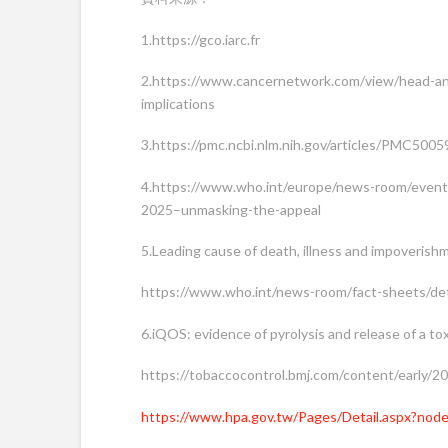
1.https://gco.iarc.fr
2.https://www.cancernetwork.com/view/head-and
implications
3.https://pmc.ncbi.nlm.nih.gov/articles/PMC5005
4.https://www.who.int/europe/news-room/events
2025–unmasking-the-appeal
5.Leading cause of death, illness and impoverish
https://www.who.int/news-room/fact-sheets/det
6.iQOS: evidence of pyrolysis and release of a tox
https://tobaccocontrol.bmj.com/content/early/
https://www.hpa.gov.tw/Pages/Detail.aspx?no