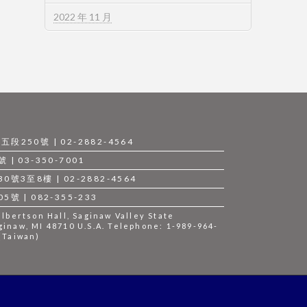
2022 年 11 月
250號 | 02-2882-4564
 03-350-7001
3至8樓 | 02-2882-4564
 | 082-355-233
bertson Hall, Saginaw Valley State
ginaw, MI 48710 U.S.A. Telephone: 1-989-964-
 (Taiwan)