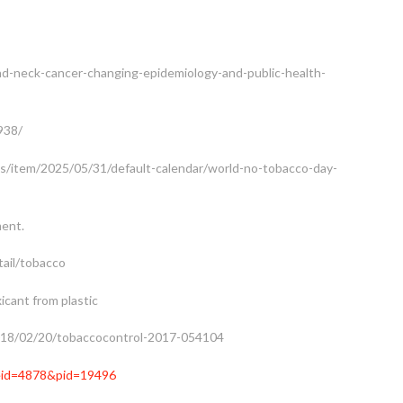
-neck-cancer-changing-epidemiology-and-public-health-
938/
/item/2025/05/31/default-calendar/world-no-tobacco-day-
ment.
ail/tobacco
icant from plastic
2018/02/20/tobaccocontrol-2017-054104
deid=4878&pid=19496