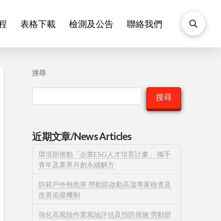
程
表格下載
檢測及公告
聯絡我們
搜尋
搜尋
近期文章/News Articles
環境部推動「企業ESG人才培育計畫」 攜手
青年及業界共創永續解方
防範戶外熱危害 勞動部啟動高溫專案檢查及
改善追蹤機制
強化高風險作業風險評估及預防措施 勞動部