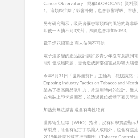
Cancer Observatory，簡稱GLOBOCA
1。這類癌症除了影響外觀，也會影響呼吸、吞嚥
另有研究顯示，吸菸者罹患頭頸癌的風險約為非吸
即使一天抽不到3支菸，風險也會增加50%3。
電子煙花招百出 商人伎倆不可信
電子煙多變的產品設計讓許多青少年沒有意識到
能引發成癮問題，更會造成肺部傷害及影響大腦
今年5月31日「世界無菸日」主軸為「戳破誘惑：揭露菸草
Exposing Industry Tactics on Tobacc
業為了提高商品吸引力，常運用時尚的設計、迷
在包裝上印卡通圖案，並透過數位媒體平臺與管道
加熱菸無法減害 還含有毒性物質
世界衛生組織（WHO）指出，沒有科學實證顯示
草製成，除含有尼古丁易讓人成癮外，也含有焦
2019年發表於菸草控制期刊（Tobacco Con