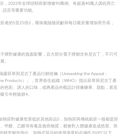
N）資料顯示，2022年全球頭頸癌新增逾90萬例、有超過40萬人因此死亡
、語言等重要功能。
菸者的5至25倍2，罹病風險隨菸齡與每日吸菸量增加而升高，
電子煙對健康的負面影響，且大部分電子煙都含有尼古丁，不只可
發展。
與尼古丁產品行銷伎倆（Unmasking the Appeal：
o and Nicotine Products）」，世界衛生組織（WHO）指出菸草與尼古丁產
人的色彩、誘人的口味，或將產品外觀設計得像糖果、甜點，甚至
吸引年輕族群4。
加熱菸對健康危害低於其他菸品5，加熱菸與傳統紙菸一樣都是菸
油、甲醛、乙醛等有毒及致癌物質，都會對人體健康造成危害。而
trol）的研究報告指出，加熱式菸品的使用溫度約在攝氏350°C以下，