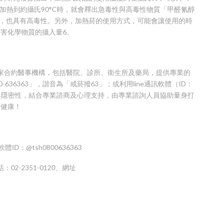
lter）在加熱到約攝氏90°C時，就會釋出急毒性與高毒性物質「甲醛氰醇
，即使濃度很低，也具有高毒性。另外，加熱菸的使用方式，可能會讓使用的時
害化學物質的攝入量6。
0家合約醫事機構，包括醫院、診所、衛生所及藥局，提供專業的
636363」，諧音為「戒菸撥63」；或利用line通訊軟體（ID：
便利性與隱密性，結合專業諮商及心理支持，由專業諮詢人員協助量身打
護健康！
體ID：@tsh0800636363
2-2351-0120、網址