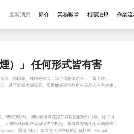
最新消息
簡介
業務職掌
相關法規
作業流
煙）」 任何形式皆有害
管疾病、肺阻塞、肺癌等疾病，除了傳統紙菸外，「電子煙」、
肺部、甚至影響大腦發展。國民健康署提醒所有菸品皆有害健康，
子煙、納管加熱菸。國民健康署沈靜芬署長提醒吸菸（煙）除了可
癌、口咽癌與鼻咽癌等頭頸癌的風險。根據世界衛生組織國際癌症
arch on Cancer，簡稱IARC）建立之全球癌症統計資料庫（Global