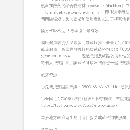
然而加熱菸的聚合物濾材（polymer-film fi
（formaldehyde cyanohydrin）」
間間隔縮短，反而更增加使用者對尼古丁和其他有
換方式吸不是戒 專業協助最有效
國民健康署提供民眾多元戒菸服務，全臺近2,70
戒菸服務，民眾也可撥打免費戒菸諮詢專線「0800-
@tsh0800636363），透過電話及網路的
造個人戒菸計畫。讓國民健康署陪伴您一起戒菸
戒菸資源：
◎免費戒菸諮詢專線：0800-63-63-63、Line通訊軟
◎全國近2,700家戒菸服務合約醫事機構（查詢電話：0
https://ttc.hpa.gov.tw/Web/Agency.aspx）
◎洽地方政府衛生局（所）接受戒菸諮詢或服務
資料來源：