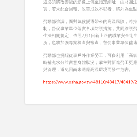
還必須將改善後的影像上傳至指定網址，由財團
實，若未配合回報、改善成效不彰者，將列為重
勞動部強調，面對氣候變遷帶來的高溫風險，將
制，督促事業單位落實各項防護措施，共同維護
生法相關規定，依照7月1日新上路的職業安全衛生
所，也將加強專案檢查與複查，督促事業單位儘
勞動部也提醒從事戶外作業勞工，可多利用「高
時補充水分並留意身體狀況；雇主對新進勞工更
與管理，避免因尚未適應高溫環境而發生危害。
https://www.osha.gov.tw/48110/48417/48419/