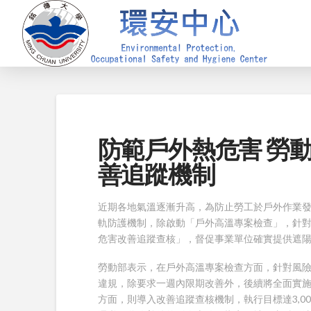
防範戶外熱危害 勞
善追蹤機制
近期各地氣溫逐漸升高，為防止勞工於戶外作業發
軌防護機制，除啟動「戶外高溫專案檢查」，針
危害改善追蹤查核」，督促事業單位確實提供遮
勞動部表示，在戶外高溫專案檢查方面，針對風險
違規，除要求一週內限期改善外，後續將全面實
方面，則導入改善追蹤查核機制，執行目標達3,0