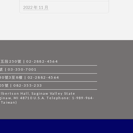
2022 年 11 月
250號 | 02-2882-4564
 03-350-7001
3至8樓 | 02-2882-4564
 | 082-355-233
bertson Hall, Saginaw Valley State
ginaw, MI 48710 U.S.A. Telephone: 1-989-964-
 (Taiwan)