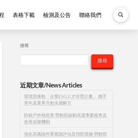
程
表格下載
檢測及公告
聯絡我們
搜尋
搜尋
近期文章/News Articles
環境部推動「企業ESG人才培育計畫」 攜手
青年及業界共創永續解方
防範戶外熱危害 勞動部啟動高溫專案檢查及
改善追蹤機制
強化高風險作業風險評估及預防措施 勞動部