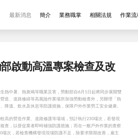
最新消息
簡介
業務職掌
相關法規
作業流
動部啟動高溫專案檢查及改
生熱中暑、熱衰竭等職業災害，勞動部自6月1日起將同步展開雙
對營造、道路修繕等高風險作業場所加強勞動檢查外，另辦理「熱
陽、降溫、飲水及休息等防護措施，保障戶外作業勞工安全健康。
較高的營造作業、道路修護等場域，預計執行230場次，若發現
施複查，以督促業者即時補強防護措施；而在一般戶外作業的查察
00場次，若檢查機構發現現場防護不足，除要求限期改善，雇主