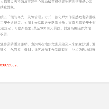
法人職業災害預防及重建中心協助檢查機構確認防護措施是否落
點抽查對象。
持續以「預防為先、風險管理」方式，強化戶外作業熱危害防護機
勞工安全與健康。如雇主未採取必要防護措施，而違反職業安全衛
法規定，可處新臺幣5萬至300 萬元罰鍰。對於高風險作業場
速改善。
氣溫作業防護資訊網」查詢所在地熱危害風險及未來氣象預測，適
應建立「熱適應」機制，循序增加工作暴露時間，並加強現場觀察
203872/post