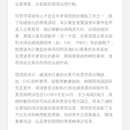
企業專案，共創新的環境治理行動。
培育淨零綠領人才是近年來環境部的重點工作之一，除
了陸續推出的專業課程，本計畫更著重讓青年夥伴提早
進入企業實習，藉以瞭解自身職涯方向、自我技能培
養，累積人脈及經驗等；另一方面，也希望讓企業在面
對全球永續揭露標準（如：GRI、TNFD）等的挑戰下，
能透過本計畫提前佈局預聘具備ESG素養的未來新血，
並透過青年實習生的參與，累積實務綠色轉型案例，進
而強化企業內外部的永續作為。
環境部表示，建議本計畫的企業可依需求提出職缺，
如：ESG資料整理、碳盤查數據協助、相關環境議題研
究及實作、環境教育活動執行或永續溝通內容製作等。
實習期間須包含115年9月至10月，至少為期2個月，具
體時數與排班可由企業與實習生雙方議定。而為了減輕
企業端的培訓負擔並確保實習品質，環境部也規劃了全
方位支持與輔導配套措施，包括青年之招募媒合、職場
素養培訓，以及實習期間的專業輔導訪視等。